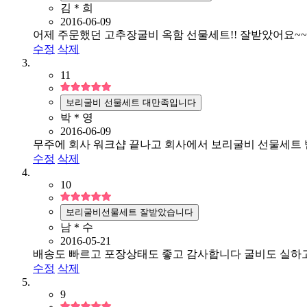
김＊희
2016-06-09
어제 주문했던 고추장굴비 옥함 선물세트!! 잘받았어요~~!
수정
삭제
11
보리굴비 선물세트 대만족입니다
박＊영
2016-06-09
무주에 회사 워크샵 끝나고 회사에서 보리굴비 선물세트 
수정
삭제
10
보리굴비선물세트 잘받았습니다
남＊수
2016-05-21
배송도 빠르고 포장상태도 좋고 감사합니다 굴비도 실하고
수정
삭제
9