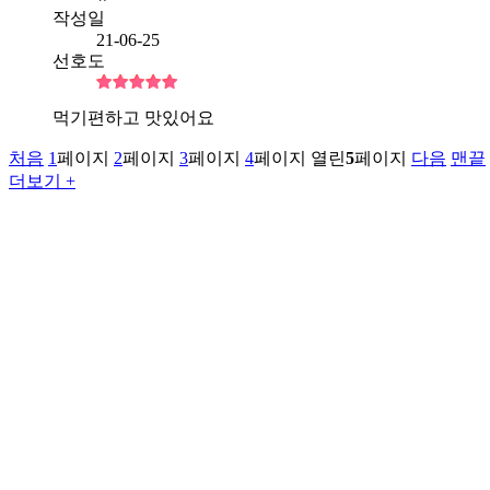
작성일
21-06-25
선호도
먹기편하고 맛있어요
처음
1
페이지
2
페이지
3
페이지
4
페이지
열린
5
페이지
다음
맨끝
더보기 +