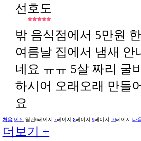
선호도
밖 음식점에서 5만원 
여름날 집에서 냄새 안
네요 ㅠㅠ 5살 짜리 굴
하시어 오래오래 만들어
요
처음
이전
열린
6
페이지
7
페이지
8
페이지
9
페이지
10
페이지
다
더보기 +