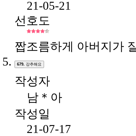
21-05-21
선호도
짭조름하게 아버지가 
679.
강추해요
작성자
남＊아
작성일
21-07-17