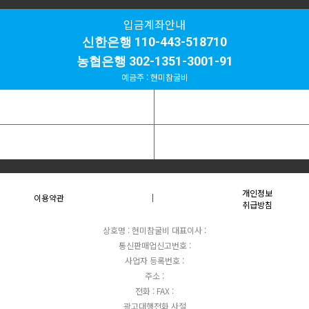
입금계좌안내
신한은행 110-443-518710
농협은행 302-1351-3001-91
예금주 : 현미참굴비
개인정보
이용약관
취급방침
상호명 : 현미참굴비
대표이사 :
통신판매업신고번호 :
사업자 등록번호 :
주소 :
전화 :
FAX :
광고대행전화 사절