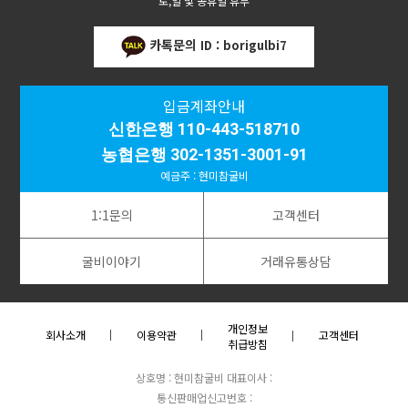
토,일 및 공휴일 휴무
카톡문의
ID : borigulbi7
입금계좌안내
신한은행 110-443-518710
농협은행 302-1351-3001-91
예금주 : 현미참굴비
1:1문의
고객센터
굴비이야기
거래유통상담
개인정보
회사소개
이용약관
고객센터
취급방침
상호명 : 현미참굴비
대표이사 :
통신판매업신고번호 :