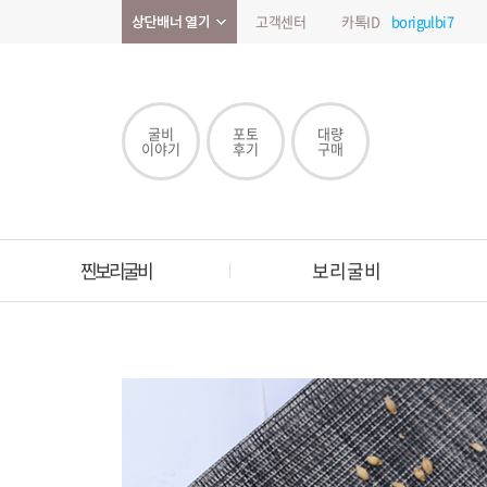
고객센터
카톡ID
borigulbi7
굴비
포토
대량
이야기
후기
구매
찐보리굴비
보리굴비