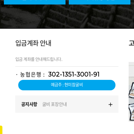
입금계좌 안내
입금 계좌를 안내해드립니다.
· 농협은행 :
302-1351-3001-91
예금주 : 현미참굴비
공지사항
굴비 포장안내