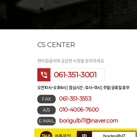
CS CENTER
현미참굴비에 궁금한 사항을 문의하세요
061-351-3001
오전
시~오후
시 [ 점심시간 :
시
시] 주말/공휴일 휴무
10
6
12
~13
061-351-3553
FAX
010-4006-7600
A/S
borigulbi7@naver.com
E-MAIL