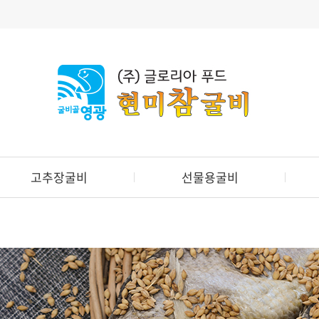
고추장굴비
선물용굴비