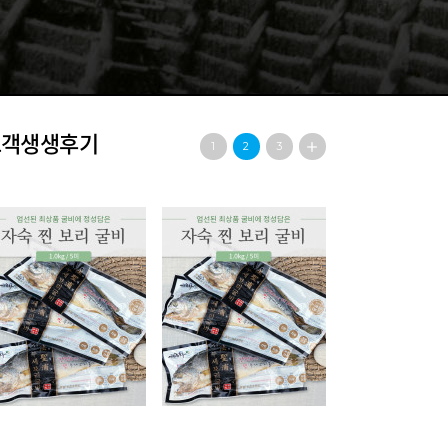
고객생생후기
1
2
3