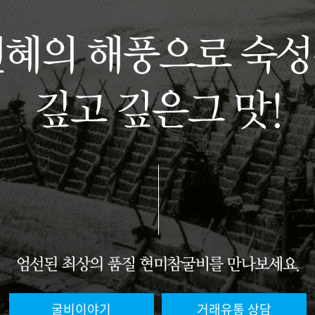
굴비이야기
거래유통 상담