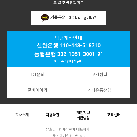
토,일 및 공휴일 휴무
카톡문의
ID : borigulbi7
입금계좌안내
신한은행 110-443-518710
농협은행 302-1351-3001-91
예금주 : 현미참굴비
1:1문의
고객센터
굴비이야기
거래유통상담
개인정보
회사소개
이용약관
고객센터
취급방침
상호명 : 현미참굴비
대표이사 :
통신판매업신고번호 :