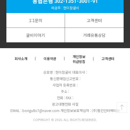
농협은행 302-1351-3001-91
예금주 : 현미참굴비
1:1문의
고객센터
굴비이야기
거래유통상담
개인정보
회사소개
이용약관
고객센터
취급방침
상호명 : 현미참굴비
대표이사 :
통신판매업신고번호 :
사업자 등록번호 :
주소 :
전화 :
FAX :
광고대행전화 사절
EMAIL : borigulbi7@naver.com
개인정보보호책임자 : (주)펌킨인터랙티브
COPYRIGHT © 2016. ALL RIGHTS RESERVED.