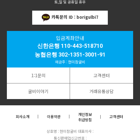
토,일 및 공휴일 휴무
카톡문의
ID : borigulbi7
입금계좌안내
신한은행 110-443-518710
농협은행 302-1351-3001-91
예금주 : 현미참굴비
1:1문의
고객센터
굴비이야기
거래유통상담
개인정보
회사소개
이용약관
고객센터
취급방침
상호명 : 현미참굴비
대표이사 :
통신판매업신고번호 :